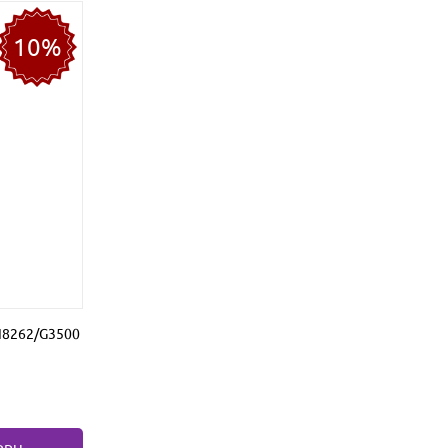
10%
/I8262/G3500