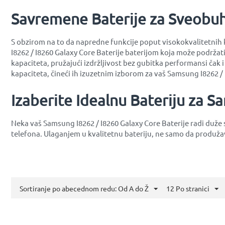
Savremene Baterije za Sveobu
S obzirom na to da napredne funkcije poput visokokvalitetnih k
I8262 / I8260 Galaxy Core Baterije baterijom koja može podržati
kapaciteta, pružajući izdržljivost bez gubitka performansi čak i
kapaciteta, čineći ih izuzetnim izborom za vaš Samsung I8262 / 
Izaberite Idealnu Bateriju za S
Neka vaš Samsung I8262 / I8260 Galaxy Core Baterije radi duž
telefona. Ulaganjem u kvalitetnu bateriju, ne samo da produža
Sortiranje po abecednom redu: Od A do Ž
12 Po stranici