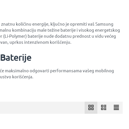
u znatnu količinu energije, ključno je opremiti vaš Samsung
ptimalnu kombinaciju male težine baterije i visokog energetskog
imer (Li-Polymer) baterije nude dodatnu prednost u vidu većeg
tivan, uprkos intenzivnom korišćenju.
Baterije
koja će maksimalno odgovarti performansama vašeg mobilnog
ustvo korišćenja.