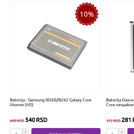
10%
Baterija - Samsung I8260/I8262 Galaxy Core
Baterija Daxce
Moxom (MS)
Core nespakov
540
RSD
281
600
RSD
312
RSD
+
+