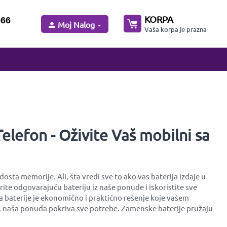
KORPA
-66
Moj Nalog
Vaša korpa je prazna
elefon - Oživite Vaš mobilni sa
sta memorije. Ali, šta vredi sve to ako vas baterija izdaje u
ite odgovarajuću bateriju iz naše ponude i iskoristite sve
 baterije je ekonomično i praktično rešenje koje vašem
ije, naša ponuda pokriva sve potrebe. Zamenske baterije pružaju