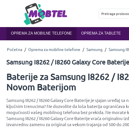
OPREMA ZA MOBILNE TELEFONE
OPREMA ZA TABLETE
Početna
/
Oprema za mobilne telefone
/
Samsung
/
Samsung I8
Samsung I8262 / I8260 Galaxy Core Baterij
Baterije za Samsung I8262 / I82
Novom Baterijom
Samsung I8262 / I8260 Galaxy Core Baterije je sjajan uređaj sa 
ključnim trenucima? Ne dozvolite da loša baterija ograničava k
mogućnosti vašeg mobilnog telefona bez prekida. Ne morate kup
Samsung I8262 / I8260 Galaxy Core Baterije vraća originalnu izd
izvanrednu zamenu za original sa vekom trajanja od 500 do 200