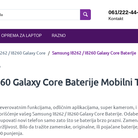
061/222-44
Kontakt
OPREMA ZA LAPTOP
RAZNO
262 / I8260 Galaxy Core
/
Samsung I8262 / I8260 Galaxy Core Baterije
e
60 Galaxy Core Baterije Mobilni T
neverovatnim funkcijama, odličnim aplikacijama, super kamerom, i do
orišćenje vašeg Samsung I8262 / I8260 Galaxy Core Baterije. Odaber
ovati novi telefon samo zato što se baterija brzo prazni. Zamena
ržljivost. Bilo da tražite zamenske, originalne, ili pojačane bater
0 punjenja.