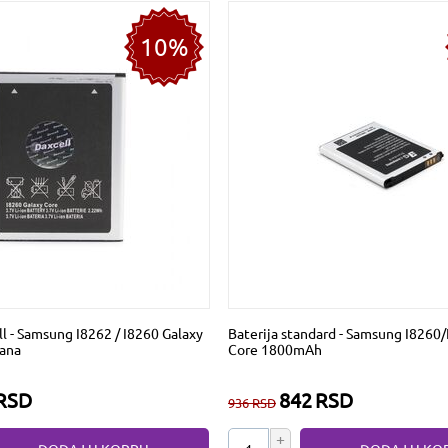
10%
ll - Samsung I8262 / I8260 Galaxy
Baterija standard - Samsung I8260
ana
Core 1800mAh
RSD
842
RSD
936
RSD
+