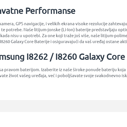
hvatne Performanse
amera, GPS navigacije, i velikih ekrana visoke rezolucije zahtevaj
 te potrebe. Naše litijum-jonske (Li-Ion) baterije predstavljaju o
 kada nisu u upotrebi. Za one koji traže još više, naše litijum-pol
I8260 Galaxy Core Baterije i osiguravajući da vaš uređaj ostane ak
amsung I8262 / I8260 Galaxy Core 
e sa pravom baterijom. Izaberite iz naše široke ponude bateriju 
vate život vašeg uređaja, već i poboljšavate svoje svakodnevno isk