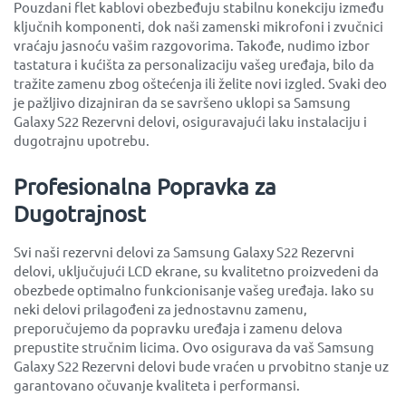
Pouzdani flet kablovi obezbeđuju stabilnu konekciju između
ključnih komponenti, dok naši zamenski mikrofoni i zvučnici
vraćaju jasnoću vašim razgovorima. Takođe, nudimo izbor
tastatura i kućišta za personalizaciju vašeg uređaja, bilo da
tražite zamenu zbog oštećenja ili želite novi izgled. Svaki deo
je pažljivo dizajniran da se savršeno uklopi sa Samsung
Galaxy S22 Rezervni delovi, osiguravajući laku instalaciju i
dugotrajnu upotrebu.
Profesionalna Popravka za
Dugotrajnost
Svi naši rezervni delovi za Samsung Galaxy S22 Rezervni
delovi, uključujući LCD ekrane, su kvalitetno proizvedeni da
obezbede optimalno funkcionisanje vašeg uređaja. Iako su
neki delovi prilagođeni za jednostavnu zamenu,
preporučujemo da popravku uređaja i zamenu delova
prepustite stručnim licima. Ovo osigurava da vaš Samsung
Galaxy S22 Rezervni delovi bude vraćen u prvobitno stanje uz
garantovano očuvanje kvaliteta i performansi.