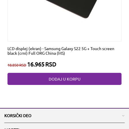
LCD displej (ekran) - Samsung Galaxy S22 5G + Touch screen
black (crni) Full ORG China (MS)
16.965
RSD
18.850
RSD
DODAJ U KORPU
KORSIČKI DEO