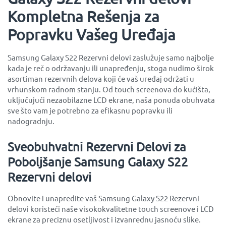
Kompletna Rešenja za
Popravku Vašeg Uređaja
Samsung Galaxy S22 Rezervni delovi zaslužuje samo najbolje
kada je reč o održavanju ili unapređenju, stoga nudimo širok
asortiman rezervnih delova koji će vaš uređaj održati u
vrhunskom radnom stanju. Od touch screenova do kućišta,
uključujući nezaobilazne LCD ekrane, naša ponuda obuhvata
sve što vam je potrebno za efikasnu popravku ili
nadogradnju.
Sveobuhvatni Rezervni Delovi za
Poboljšanje Samsung Galaxy S22
Rezervni delovi
Obnovite i unapredite vaš Samsung Galaxy S22 Rezervni
delovi koristeći naše visokokvalitetne touch screenove i LCD
ekrane za preciznu osetljivost i izvanrednu jasnoću slike.