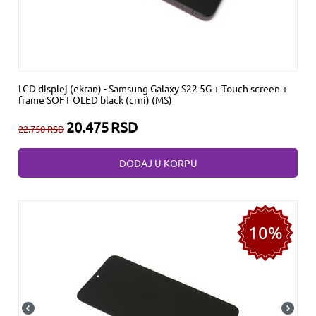
LCD displej (ekran) - Samsung Galaxy S22 5G + Touch screen +
frame SOFT OLED black (crni) (MS)
20.475
RSD
22.750
RSD
DODAJ U KORPU
10%