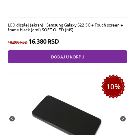
LCD displej (ekran) - Samsung Galaxy S22 5G + Touch screen +
frame black (crni) SOFT OLED (MS)
16.380
RSD
18.200
RSD
DODAJ U KORPU
10%