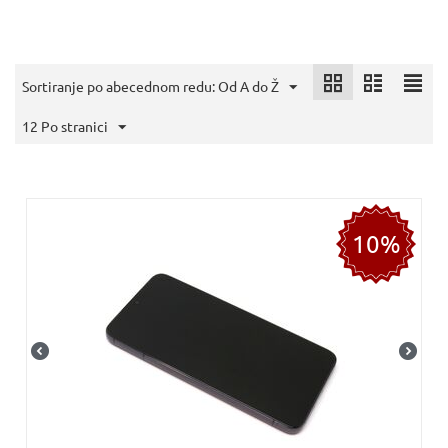
Sortiranje po abecednom redu: Od A do Ž
12 Po stranici
10%