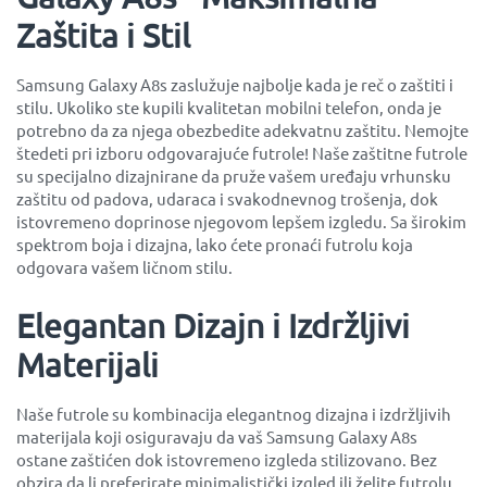
Zaštita i Stil
Samsung Galaxy A8s zaslužuje najbolje kada je reč o zaštiti i
stilu. Ukoliko ste kupili kvalitetan mobilni telefon, onda je
potrebno da za njega obezbedite adekvatnu zaštitu. Nemojte
štedeti pri izboru odgovarajuće futrole! Naše zaštitne futrole
su specijalno dizajnirane da pruže vašem uređaju vrhunsku
zaštitu od padova, udaraca i svakodnevnog trošenja, dok
istovremeno doprinose njegovom lepšem izgledu. Sa širokim
spektrom boja i dizajna, lako ćete pronaći futrolu koja
odgovara vašem ličnom stilu.
Elegantan Dizajn i Izdržljivi
Materijali
Naše futrole su kombinacija elegantnog dizajna i izdržljivih
materijala koji osiguravaju da vaš Samsung Galaxy A8s
ostane zaštićen dok istovremeno izgleda stilizovano. Bez
obzira da li preferirate minimalistički izgled ili želite futrolu