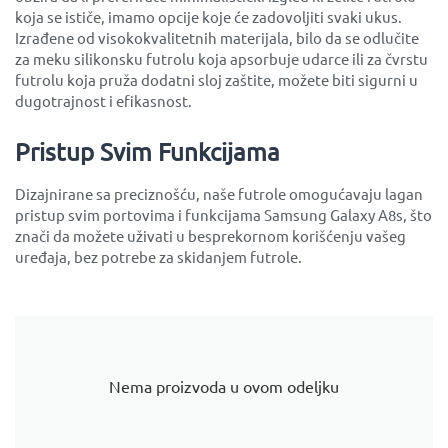
koja se ističe, imamo opcije koje će zadovoljiti svaki ukus.
Izrađene od visokokvalitetnih materijala, bilo da se odlučite
za meku silikonsku futrolu koja apsorbuje udarce ili za čvrstu
futrolu koja pruža dodatni sloj zaštite, možete biti sigurni u
dugotrajnost i efikasnost.
Pristup Svim Funkcijama
Dizajnirane sa preciznošću, naše futrole omogućavaju lagan
pristup svim portovima i funkcijama Samsung Galaxy A8s, što
znači da možete uživati u besprekornom korišćenju vašeg
uređaja, bez potrebe za skidanjem futrole.
Nema proizvoda u ovom odeljku