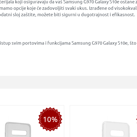
terijala koji osiguravaju da vaš Samsung G970 Galaxy S10e ostane z
e, imamo opcije koje će zadovoljiti svaki ukus. Izrađene od visokokva
datni sloj zaštite, možete biti sigurni u dugotrajnost i efikasnost.
ristup svim portovima i funkcijama Samsung G970 Galaxy S10e, što
10%