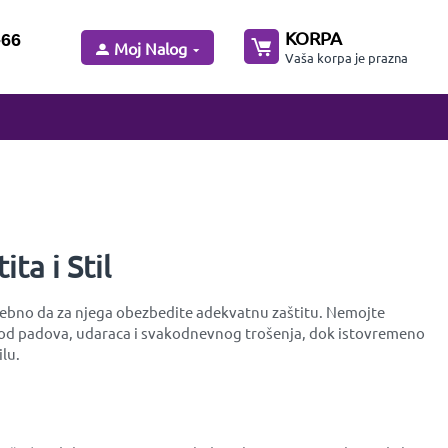
KORPA
-66
Moj Nalog
Vaša korpa je prazna
ta i Stil
potrebno da za njega obezbedite adekvatnu zaštitu. Nemojte
tu od padova, udaraca i svakodnevnog trošenja, dok istovremeno
lu.