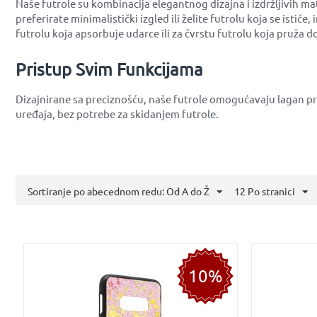
Naše futrole su kombinacija elegantnog dizajna i izdržljivih ma
preferirate minimalistički izgled ili želite futrolu koja se istič
futrolu koja apsorbuje udarce ili za čvrstu futrolu koja pruža do
Pristup Svim Funkcijama
Dizajnirane sa preciznošću, naše futrole omogućavaju lagan p
uređaja, bez potrebe za skidanjem futrole.
Sortiranje po abecednom redu: Od A do Ž
12 Po stranici
10%