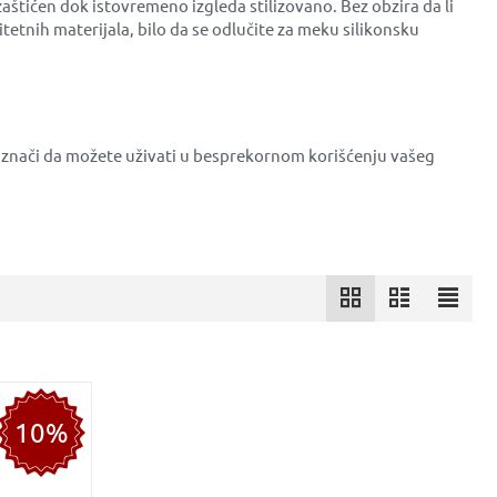
aštićen dok istovremeno izgleda stilizovano. Bez obzira da li
litetnih materijala, bilo da se odlučite za meku silikonsku
 znači da možete uživati u besprekornom korišćenju vašeg
10%