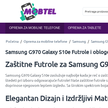
OPREMA ZA MOBILNE TELEFONE
OPREMA ZA TABLETE
Početna
/
Oprema za mobilne telefone
/
Samsung
/
Samsung G9
Samsung G970 Galaxy S10e Futrole i oblog
Zaštitne Futrole za Samsung G97
Samsung G970 Galaxy S10e zaslužuje najbolje kada je reč o zašti
štedeti pri izboru odgovarajuće futrole! Naše zaštitne futrol
doprinose njegovom lepšem izgledu. Sa širokim spektrom boja i
Elegantan Dizajn i Izdržljivi Mate