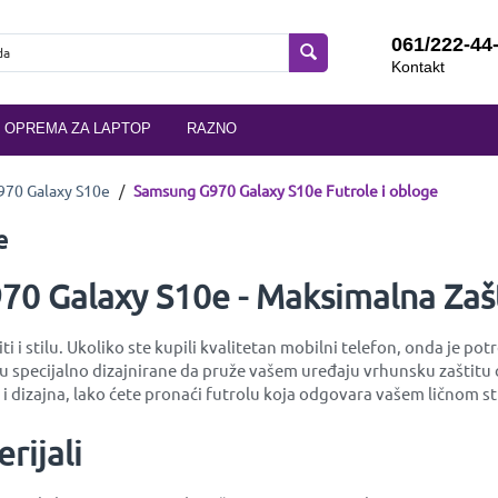
061/222-44
Kontakt
OPREMA ZA LAPTOP
RAZNO
70 Galaxy S10e
/
Samsung G970 Galaxy S10e Futrole i obloge
e
0 Galaxy S10e - Maksimalna Zašti
ti i stilu. Ukoliko ste kupili kvalitetan mobilni telefon, onda je 
e su specijalno dizajnirane da pruže vašem uređaju vrhunsku zašti
 dizajna, lako ćete pronaći futrolu koja odgovara vašem ličnom sti
rijali