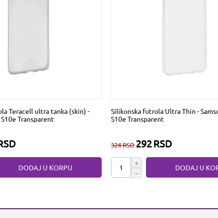
la Teracell ultra tanka (skin) -
Silikonska futrola Ultra Thin - Sam
S10e Transparent
S10e Transparent
RSD
292
RSD
324
RSD
+
DODAJ U KORPU
DODAJ U KO
−