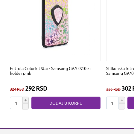
Futrola Colorful Star - Samsung G970 S10e +
Silikonska futro
holder pink
Samsung G970 
292
RSD
302
324
RSD
336
RSD
+
+
DODAJ U KORPU
−
−