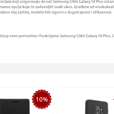
terijala koji osiguravaju da vaš Samsung G965 Galaxy S9 Plus ostan
e, imamo opcije koje će zadovoljiti svaki ukus. Izrađene od visokokva
datni sloj zaštite, možete biti sigurni u dugotrajnost i efikasnost.
ristup svim portovima i funkcijama Samsung G965 Galaxy S9 Plus, 
10%