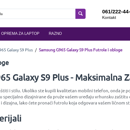
061/222-44
Kontakt
OPREMA ZA LAPTOP
RAZNO
65 Galaxy S9 Plus
/
Samsung G965 Galaxy S9 Plus Futrole i obloge
oge
5 Galaxy S9 Plus - Maksimalna Zaš
štiti i stilu. Ukoliko ste kupili kvalitetan mobilni telefon, onda 
e su specijalno dizajnirane da pruže vašem uređaju vrhunsku zašti
 dizajna, lako ćete pronaći futrolu koja odgovara vašem ličnom sti
rijali