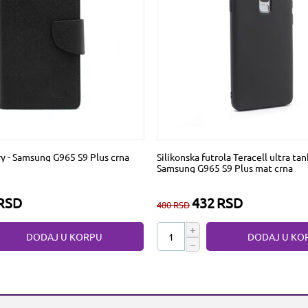
y - Samsung G965 S9 Plus crna
Silikonska futrola Teracell ultra tank
Samsung G965 S9 Plus mat crna
RSD
432
RSD
480
RSD
+
DODAJ U KORPU
DODAJ U KO
−