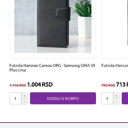
Futrola Hanman Canvas ORG - Samsung G965 S9
Futrola Mercur
Plus crna
1.004
RSD
713
1.116
RSD
792
RSD
+
+
DODAJ U KORPU
−
−