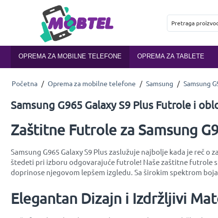
OPREMA ZA MOBILNE TELEFONE
OPREMA ZA TABLETE
Početna
/
Oprema za mobilne telefone
/
Samsung
/
Samsung G9
Samsung G965 Galaxy S9 Plus Futrole i obl
Zaštitne Futrole za Samsung G96
Samsung G965 Galaxy S9 Plus zaslužuje najbolje kada je reč o za
štedeti pri izboru odgovarajuće futrole! Naše zaštitne futrol
doprinose njegovom lepšem izgledu. Sa širokim spektrom boja i
Elegantan Dizajn i Izdržljivi Mate