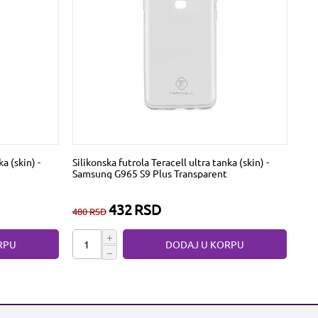
a (skin) -
Silikonska futrola Teracell ultra tanka (skin) -
Samsung G965 S9 Plus Transparent
432
RSD
480
RSD
+
RPU
DODAJ U KORPU
−