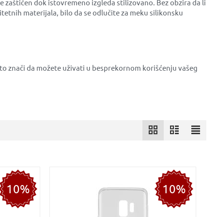
e zaštićen dok istovremeno izgleda stilizovano. Bez obzira da li
litetnih materijala, bilo da se odlučite za meku silikonsku
što znači da možete uživati u besprekornom korišćenju vašeg
10%
10%