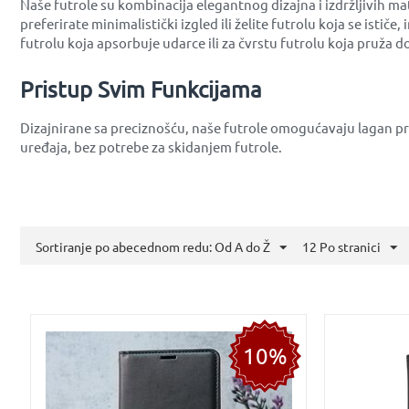
Naše futrole su kombinacija elegantnog dizajna i izdržljivih ma
preferirate minimalistički izgled ili želite futrolu koja se istič
futrolu koja apsorbuje udarce ili za čvrstu futrolu koja pruža do
Pristup Svim Funkcijama
Dizajnirane sa preciznošću, naše futrole omogućavaju lagan p
uređaja, bez potrebe za skidanjem futrole.
Sortiranje po abecednom redu: Od A do Ž
12 Po stranici
10%