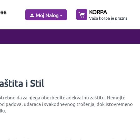
KORPA
-66
Moj Nalog
Vaša korpa je prazna
tita i Stil
je potrebno da za njega obezbedite adekvatnu zaštitu. Nemojte
tu od padova, udaraca i svakodnevnog trošenja, dok istovremeno
lu.